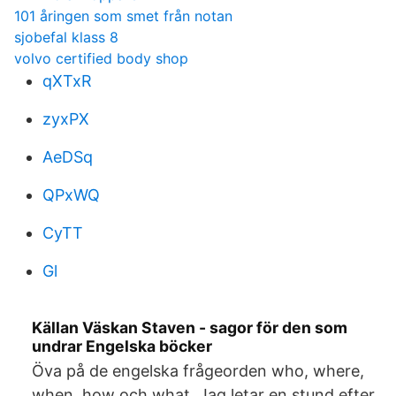
101 åringen som smet från notan
sjobefal klass 8
volvo certified body shop
qXTxR
zyxPX
AeDSq
QPxWQ
CyTT
Gl
Källan Väskan Staven - sagor för den som
undrar Engelska böcker
Öva på de engelska frågeorden who, where,
when, how och what. Jag letar en stund efter